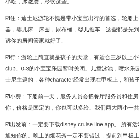
小吃，冰激凌，冷饮这些。
☑️住：迪士尼游轮不愧是带小宝宝出行的首选，轮船
器，婴儿床，床围，尿布桶，婴儿推车，这些都是先
诉你的房间管家就好了。
☑️行：游轮上简直就是孩子的天堂，有适合三岁以上小孩的yout
club。0-3的小宝宝乐园暂时关闭。儿童泳池，喷水乐
士尼主题的，各种character经常出现在甲板上，和
☑️小费：下船前一天，服务人员会把餐厅服务员和住
你，价格是固定的，你也可以多给。我们两大两小一共是
☑️出发前：一定要下载disney cruise line app。 
通知你的。晚上的烟花秀一定不要错过，提前到甲板