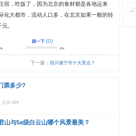
住宿，吃饭了，因为北京的食材都是各地运来
际化大都市，流动人口多，在北京如果一般的转
千元。
(0)
踩一下
0%
0%
下一篇：
四川遂宁市十大景点？
门票多少?
3
点击:
469
老君山与5a级白云山哪个风景最美？