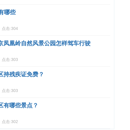
有哪些
6
点击:
304
京凤凰岭自然风景公园怎样驾车行驶
6
点击:
303
区持残疾证免费？
6
点击:
303
区有哪些景点？
7
点击:
302