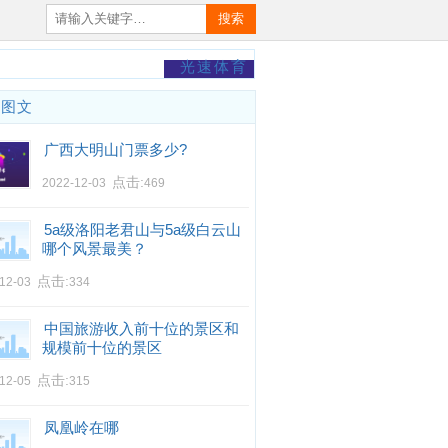
搜索
光速体育
门图文
广西大明山门票多少?
点击:
2022-12-03
469
5a级洛阳老君山与5a级白云山
哪个风景最美？
点击:
-12-03
334
中国旅游收入前十位的景区和
规模前十位的景区
点击:
-12-05
315
凤凰岭在哪