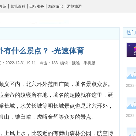
|
|
|
|
介绍
邮轮百科
出行准备
精选游记
游轮旅游
热
有什么景点？ -光速体育
时间：2022-12-31 19:11 点击：183 编辑：魏唯
手机版
顺义区内，北六环外范围广阔，著名景点众多。
2022
位皇帝的陵寝所在地，著名的定陵就在这里，延
峪长城，水关长城等明长城景点也是北六环外，
2022
银山，锥臼峪，虎峪金辉等众多的景点。
，上风上水，比较近的有莽山森林公园，航空博