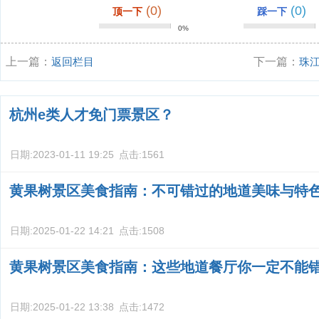
(0)
(0)
顶一下
踩一下
0%
上一篇：
返回栏目
下一篇：
珠
杭州e类人才免门票景区？
日期:
2023-01-11 19:25
点击:
1561
黄果树景区美食指南：不可错过的地道美味与特
日期:
2025-01-22 14:21
点击:
1508
黄果树景区美食指南：这些地道餐厅你一定不能
日期:
2025-01-22 13:38
点击:
1472