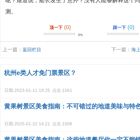
呢？难道说，船长发生了意外？没有人能够解释这个
测。
(0)
(0)
顶一下
踩一下
0%
上一篇：
返回栏目
下一篇：
海
杭州e类人才免门票景区？
日期:
2023-01-11 19:25
点击:
1561
黄果树景区美食指南：不可错过的地道美味与特
日期:
2025-01-22 14:21
点击:
1508
黄果树景区美食指南：这些地道餐厅你一定不能