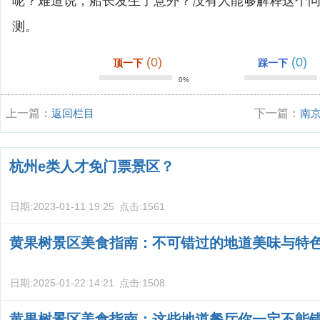
呢？难道说，船长发生了意外？没有人能够解释这个
测。
(0)
(0)
顶一下
踩一下
0%
上一篇：
返回栏目
下一篇：
南
杭州e类人才免门票景区？
日期:
2023-01-11 19:25
点击:
1561
黄果树景区美食指南：不可错过的地道美味与特
日期:
2025-01-22 14:21
点击:
1508
黄果树景区美食指南：这些地道餐厅你一定不能