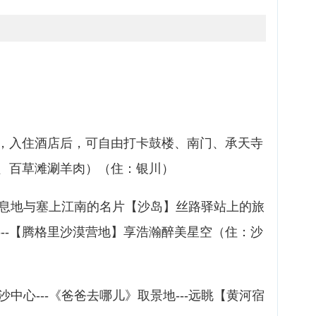
，入住酒店后，可自由打卡鼓楼、南门、承天寺
、百草滩涮羊肉）（住：银川）
栖息地与塞上江南的名片【沙岛】丝路驿站上的旅
】---【腾格里沙漠营地】享浩瀚醉美星空（住：沙
中心---《爸爸去哪儿》取景地---远眺【黄河宿