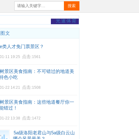
搜索
光速体育
门图文
e类人才免门票景区？
点击:
01-11 19:25
1561
树景区美食指南：不可错过的地道美
特色小吃
点击:
01-22 14:21
1508
树景区美食指南：这些地道餐厅你一
能错过！
点击:
01-22 13:38
1472
5a级洛阳老君山与5a级白云山
哪个风景最美？