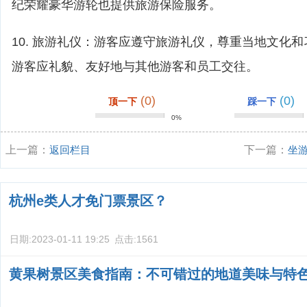
纪荣耀豪华游轮也提供旅游保险服务。
10. 旅游礼仪：游客应遵守旅游礼仪，尊重当地文化
游客应礼貌、友好地与其他游客和员工交往。
(0)
(0)
顶一下
踩一下
0%
上一篇：
返回栏目
下一篇：
坐
攻略？
杭州e类人才免门票景区？
日期:
2023-01-11 19:25
点击:
1561
黄果树景区美食指南：不可错过的地道美味与特