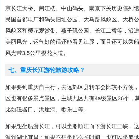
京长江大桥、阅江楼、中山码头、南京下关历史陈列
民国首都电厂和码头旧址公园、大马路风貌区、大桥
风貌区和樱花观赏带、燕子矶公园、长江二桥等，沿途
美丽风光，运气好的话还能看见江豚，而且还可以乘
风光带3.5公里樱花大道。
七、重庆长江游轮旅游攻略？
如果要到重庆自由行，去远郊区县转车会比较不方便
区也有很多景点景区，主城九区共有4a级景区36个，
比如磁器口、洪崖洞、歌乐山等。
如果想坐船游长江，可以坐船顺江而下游长江三峡，这
游到湖北宜昌；如果不想坐那么长时间，也可以坐船“