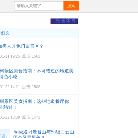
搜索
光速体育
门图文
e类人才免门票景区？
点击:
01-11 19:25
1561
树景区美食指南：不可错过的地道美
特色小吃
点击:
01-22 14:21
1508
树景区美食指南：这些地道餐厅你一
能错过！
点击:
01-22 13:38
1472
5a级洛阳老君山与5a级白云山
哪个风景最美？