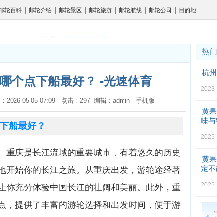
|
|
|
|
|
|
邮轮百科
邮轮介绍
邮轮景区
邮轮旅游
邮轮航线
邮轮公司
目的地
热
杭州
哪个点下船最好？ -光速体育
2023-
：2026-05-05 07:09 点击：297 编辑：admin
手机版
黄果
味与
下船最好？
2025-
。重庆是长江流域的重要城市，有着悠久的历史
黄果
定不
地开始你的长江之旅。从重庆出发，游轮途经著
2025-
让你充分体验中国长江的壮阔和美丽。此外，重
点，提供了丰富的游轮选择和出发时间，便于游