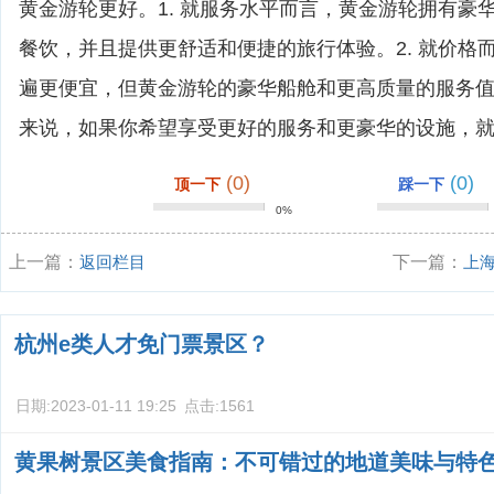
黄金游轮更好。1. 就服务水平而言，黄金游轮拥有豪
餐饮，并且提供更舒适和便捷的旅行体验。2. 就价格
遍更便宜，但黄金游轮的豪华船舱和更高质量的服务值得
来说，如果你希望享受更好的服务和更豪华的设施，
(0)
(0)
顶一下
踩一下
0%
上一篇：
返回栏目
下一篇：
上
荐？
杭州e类人才免门票景区？
日期:
2023-01-11 19:25
点击:
1561
黄果树景区美食指南：不可错过的地道美味与特