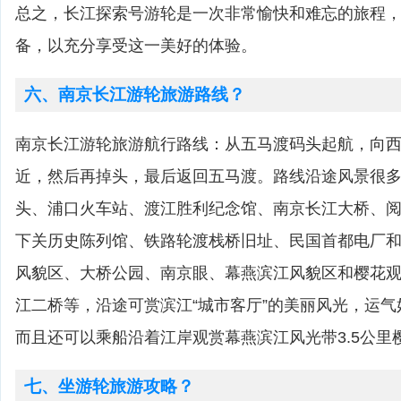
总之，长江探索号游轮是一次非常愉快和难忘的旅程
备，以充分享受这一美好的体验。
六、南京长江游轮旅游路线？
南京长江游轮旅游航行路线：从五马渡码头起航，向
近，然后再掉头，最后返回五马渡。路线沿途风景很
头、浦口火车站、渡江胜利纪念馆、南京长江大桥、
下关历史陈列馆、铁路轮渡栈桥旧址、民国首都电厂
风貌区、大桥公园、南京眼、幕燕滨江风貌区和樱花
江二桥等，沿途可赏滨江“城市客厅”的美丽风光，运
而且还可以乘船沿着江岸观赏幕燕滨江风光带3.5公里
七、坐游轮旅游攻略？