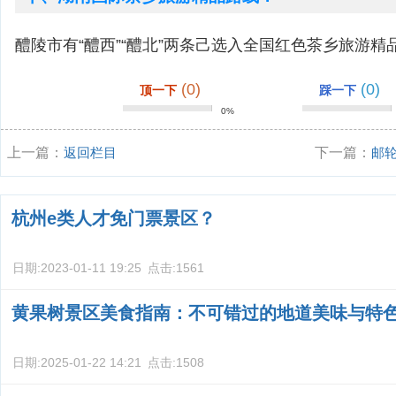
醴陵市有“醴西”“醴北”两条己选入全国红色茶乡旅游精
(0)
(0)
顶一下
踩一下
0%
上一篇：
返回栏目
下一篇：
邮
衣指南？
杭州e类人才免门票景区？
日期:
2023-01-11 19:25
点击:
1561
黄果树景区美食指南：不可错过的地道美味与特
日期:
2025-01-22 14:21
点击:
1508