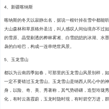
4、新疆喀纳斯
喀纳斯的冬天以寂静出名，据说一根针掉在雪中都能
大山森林和草原格外圣洁，叫人感叹人间仙境亦不过
的雪原、晶莹剔透的桦林雾凇、白雪皑皑的冰湖、水
袅的白哈巴，构成一连串绝世风景。
5、玉龙雪山
都以为云南四季如春，可那里的玉龙雪山风景别样，
一定不要错过玉龙雪山。玉龙雪山是纳西人民心中的神
身，以险、奇、美、秀著称，其气势磅礴，造型玲珑
化，有时云蒸霞蔚，玉龙时隐时现，有时碧空万进，