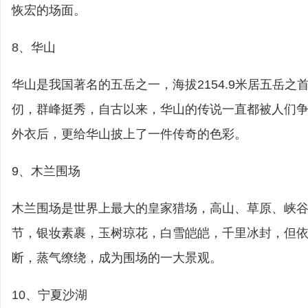
恢宏的场面。
8、华山
华山是我国著名的五岳之一，海拔2154.9米居五岳之
仞，群峰挺秀，自古以来，华山的传说一直都被人们
外衣后，更给华山披上了一件传奇的色彩。
9、木兰围场
木兰围场是世界上最大的皇家猎场，高山、草原、峡
节，银妆素裹，玉树琼花，白雪皑皑，千里冰封，但
断，蒸气缭绕，成为围场的一大景观。
10、宁夏沙湖