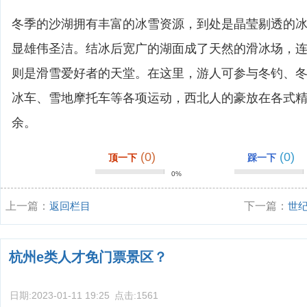
冬季的沙湖拥有丰富的冰雪资源，到处是晶莹剔透的
显雄伟圣洁。结冰后宽广的湖面成了天然的滑冰场，
则是滑雪爱好者的天堂。在这里，游人可参与冬钓、
冰车、雪地摩托车等各项运动，西北人的豪放在各式
余。
(0)
(0)
顶一下
踩一下
0%
上一篇：
返回栏目
下一篇：
世
杭州e类人才免门票景区？
日期:
2023-01-11 19:25
点击:
1561