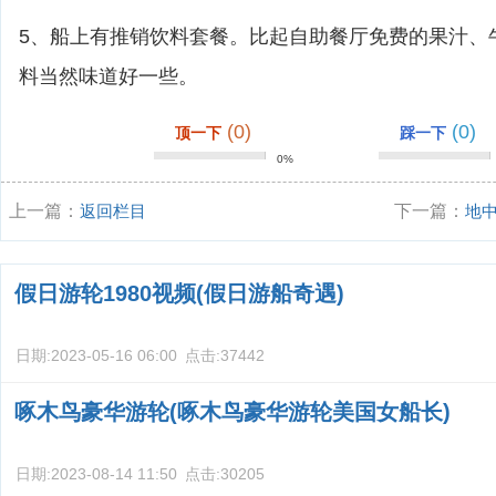
5、船上有推销饮料套餐。比起自助餐厅免费的果汁、
料当然味道好一些。
(0)
(0)
顶一下
踩一下
0%
上一篇：
返回栏目
下一篇：
地
航线价格？
假日游轮1980视频(假日游船奇遇)
日期:
2023-05-16 06:00
点击:
37442
啄木鸟豪华游轮(啄木鸟豪华游轮美国女船长)
日期:
2023-08-14 11:50
点击:
30205