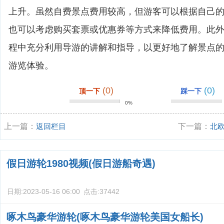
上升。虽然自费景点费用较高，但游客可以根据自己
也可以考虑购买套票或优惠券等方式来降低费用。此
程中充分利用导游的讲解和指导，以更好地了解景点
游览体验。
(0)
(0)
顶一下
踩一下
0%
上一篇：
返回栏目
下一篇：
北
假日游轮1980视频(假日游船奇遇)
日期:
2023-05-16 06:00
点击:
37442
啄木鸟豪华游轮(啄木鸟豪华游轮美国女船长)