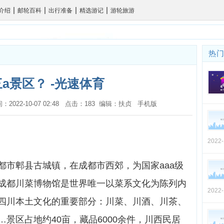
|
|
|
|
介绍
邮轮百科
出行准备
精选游记
游轮旅游
热
a景区？ -光速体育
时间：2022-10-07 02:48 点击：183 编辑：扶贞
手机版
2022
都市郫县古城镇，在成都市西郊，为国家aaa级
成都川菜博物馆是世界唯一以菜系文化为陈列内
2022
四川本土文化的重要部分：川菜、川酒、川茶、
景区占地约40亩，藏品6000余件，川西民居