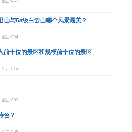
3
点击:
469
老君山与5a级白云山哪个风景最美？
3
点击:
334
入前十位的景区和规模前十位的景区
5
点击:
315
5
点击:
309
特色？
5
点击:
306