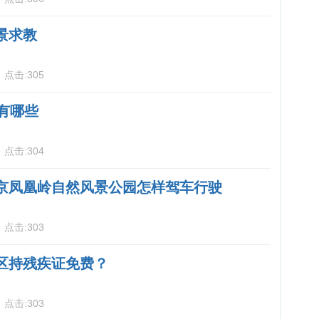
景求教
6
点击:
305
有哪些
6
点击:
304
京凤凰岭自然风景公园怎样驾车行驶
6
点击:
303
区持残疾证免费？
6
点击:
303