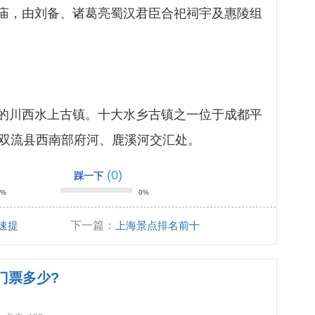
庙，由刘备、诸葛亮蜀汉君臣合祀祠宇及惠陵组
的川西水上古镇。十大水乡古镇之一位于成都平
，双流县西南部府河、鹿溪河交汇处。
(0)
踩一下
0%
0%
速提
下一篇：
上海景点排名前十
门票多少?