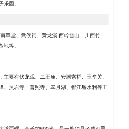
子乐园。
杜甫草堂、武侯祠、黄龙溪,西岭雪山，川西竹
基地等。
，主要有伏龙观、二王庙、安澜索桥、玉垒关、
峰、灵岩寺、普照寺、翠月湖、都江堰水利等工
大道西端，全长约500米。是一处独具老成都民