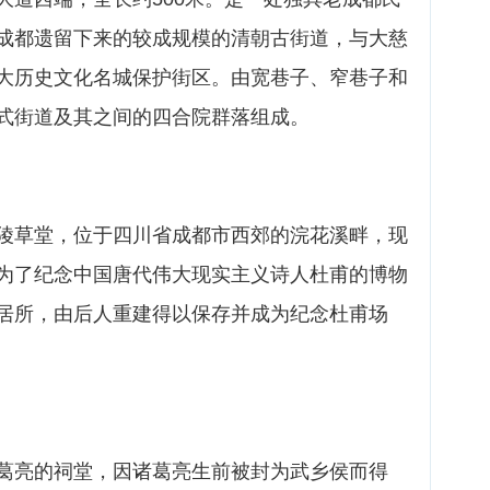
成都遗留下来的较成规模的清朝古街道，与大慈
大历史文化名城保护街区。由宽巷子、窄巷子和
式街道及其之间的四合院群落组成。
陵草堂，位于四川省成都市西郊的浣花溪畔，现
为了纪念中国唐代伟大现实主义诗人杜甫的博物
居所，由后人重建得以保存并成为纪念杜甫场
葛亮的祠堂，因诸葛亮生前被封为武乡侯而得