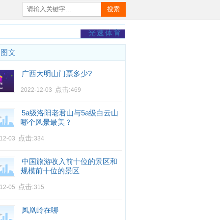
搜索
光速体育
门图文
广西大明山门票多少?
点击:
2022-12-03
469
5a级洛阳老君山与5a级白云山
哪个风景最美？
点击:
-12-03
334
中国旅游收入前十位的景区和
规模前十位的景区
点击:
-12-05
315
凤凰岭在哪