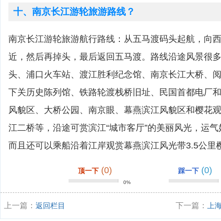
十、南京长江游轮旅游路线？
南京长江游轮旅游航行路线：从五马渡码头起航，向
近，然后再掉头，最后返回五马渡。路线沿途风景很
头、浦口火车站、渡江胜利纪念馆、南京长江大桥、
下关历史陈列馆、铁路轮渡栈桥旧址、民国首都电厂
风貌区、大桥公园、南京眼、幕燕滨江风貌区和樱花
江二桥等，沿途可赏滨江“城市客厅”的美丽风光，运
而且还可以乘船沿着江岸观赏幕燕滨江风光带3.5公里
(0)
(0)
顶一下
踩一下
0%
上一篇：
返回栏目
下一篇：
上