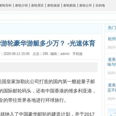
|
|
|
|
|
|
邮轮百科
邮轮介绍
邮轮景区
邮轮旅游
邮轮航线
邮轮公司
目的地
热
杭州
华游轮豪华游艇多少万？ -光速体育
2023-
：2026-06-11 15:06 点击：295 编辑：admin
手机版
黄果
味与
2025-
合美国皇家加勒比公司打造的国内第一艘超量子邮
黄果
定不
的国际邮轮码头，还有中国香港的维多利亚港，
2025-
全的带往世界各地进行环球旅行。
从就纳入了中国豪华邮轮的建造计划，并于2017