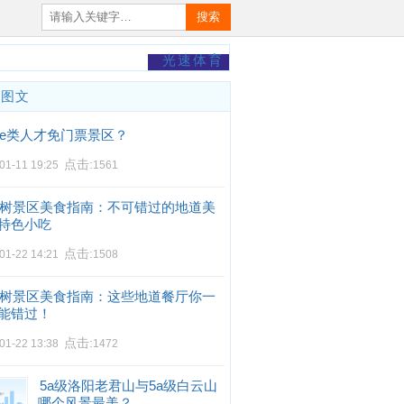
搜索
光速体育
门图文
e类人才免门票景区？
点击:
01-11 19:25
1561
树景区美食指南：不可错过的地道美
特色小吃
点击:
01-22 14:21
1508
树景区美食指南：这些地道餐厅你一
能错过！
点击:
01-22 13:38
1472
5a级洛阳老君山与5a级白云山
哪个风景最美？