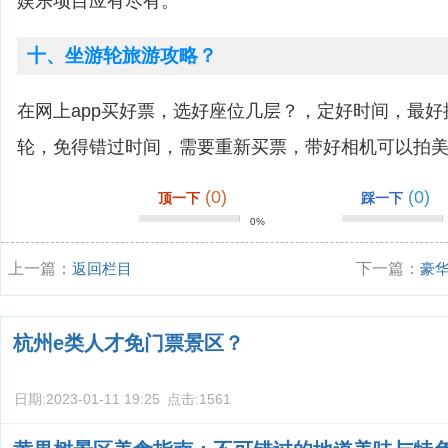
娱乐项目应有尽有。
十、坐游轮旅游攻略？
在网上app买好票，选好座位几层？，定好时间，最
轮，免得错过时间，需要重新买票，带好相机可以拍
(0)
(0)
顶一下
踩一下
0%
上一篇：
返回栏目
下一篇：
豪
华邮轮区别？
杭州e类人才免门票景区？
日期:
2023-01-11 19:25
点击:
1561