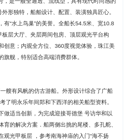
晶”号，是一艘全通透、流线型，具有现代时尚感的
”号外形独特，船舶设计、配置、装潢独具匠心。
“水上鸟巢”的美誉。全船长54.5米、宽10.8
主甲板层大厅、夹层两间包房、顶层观光平台构
和创意；内观全方位、360度视觉体验，珠江美
的旗舰，特别适合高端消费群体。
第一艘有风帆的仿古游船。外形设计综合了广船
参考了明永乐年间郑和下西洋的相关船型资料。
下做适当创新，为完成迎接哥德堡 号访华和以
体育的解决方案．船两侧出挑的尾楼、多孔舵、
在观光甲板层 ，参考南海神庙的入门“海不扬