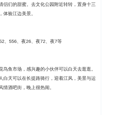
情侣们的甜蜜。去文化公园附近转转，置身十三
，体验江边美景。
552、556、夜26、夜72、夜7等
花鸟鱼市场，感兴趣的小伙伴可以白天去逛逛。
人白天可以在长提路骑行，迎着江风，美景与运
风情酒吧街，晚上很热闹。