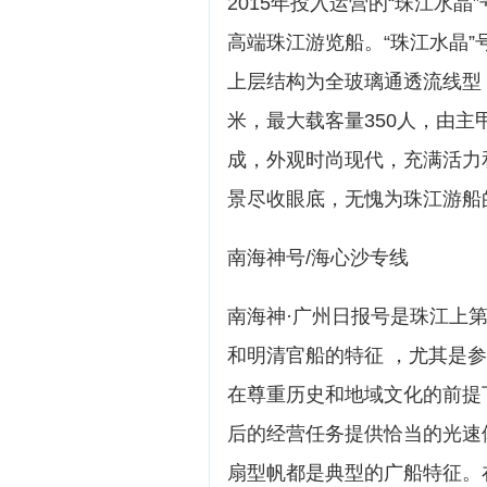
2015年投入运营的“珠江水
高端珠江游览船。“珠江水晶
上层结构为全玻璃通透流线型，有
米，最大载客量350人，由
成，外观时尚现代，充满活力
景尽收眼底，无愧为珠江游船
南海神号/海心沙专线
南海神·广州日报号是珠江上
和明清官船的特征 ，尤其是
在尊重历史和地域文化的前提
后的经营任务提供恰当的光速
扇型帆都是典型的广船特征。