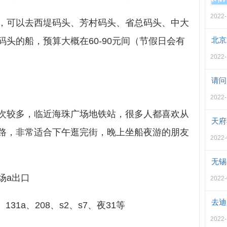
2022-
，可以去西堤码头、芳村码头、省总码头、中大
北京
头的船，预算大概在60-90元间（节假日会有
2022-
请问
2022-
次较多，临近海珠广场地铁站，很多人都喜欢从
天府
路，非常适合下午逛完街，晚上坐船夜游的朋友
2022-
无锡
场a出口
2022-
去迪
131a、208、s2、s7、夜31等
2022-