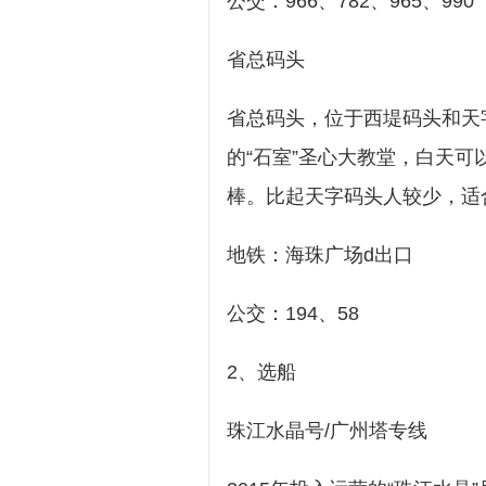
公交：966、782、965、990
省总码头
省总码头，位于西堤码头和天
的“石室”圣心大教堂，白天
棒。比起天字码头人较少，适
地铁：海珠广场d出口
公交：194、58
2、选船
珠江水晶号/广州塔专线