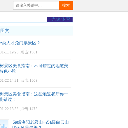
搜索
光速体育
门图文
e类人才免门票景区？
点击:
01-11 19:25
1561
树景区美食指南：不可错过的地道美
特色小吃
点击:
01-22 14:21
1508
树景区美食指南：这些地道餐厅你一
能错过！
点击:
01-22 13:38
1472
5a级洛阳老君山与5a级白云山
哪个风景最美？