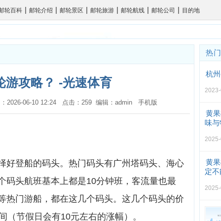
|
|
|
|
|
|
邮轮百科
邮轮介绍
邮轮景区
邮轮旅游
邮轮航线
邮轮公司
目的地
热
杭州
轮游攻略？ -光速体育
2023-
：2026-06-10 12:24 点击：259 编辑：admin
手机版
黄果
味与
2025-
黄果
择好登船的码头。热门码头有广州塔码头、海心
定不
个码头航班基本上都是10分钟班，客流量也最
2025-
等热门游船，都在这几个码头。这几个码头的价
0元间（节假日会有10元左右的涨幅）。