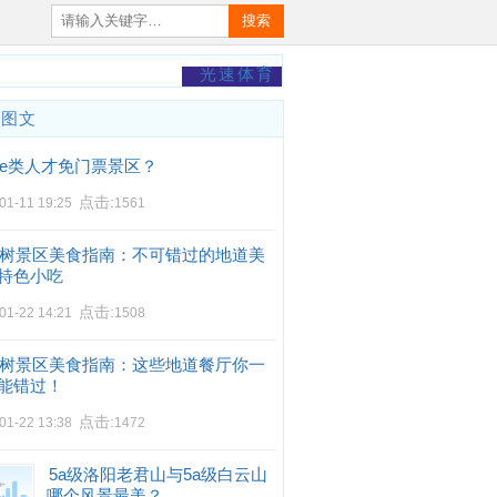
搜索
光速体育
门图文
e类人才免门票景区？
点击:
01-11 19:25
1561
树景区美食指南：不可错过的地道美
特色小吃
点击:
01-22 14:21
1508
树景区美食指南：这些地道餐厅你一
能错过！
点击:
01-22 13:38
1472
5a级洛阳老君山与5a级白云山
哪个风景最美？