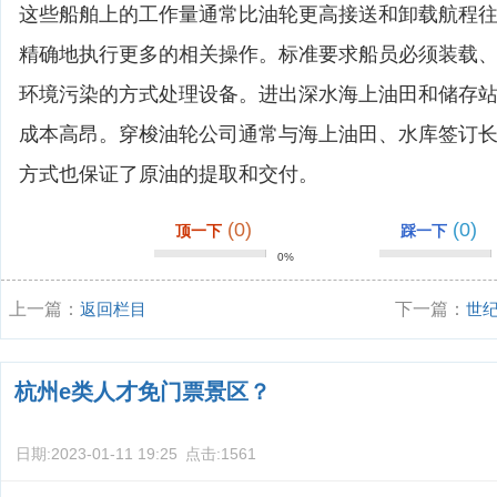
这些船舶上的工作量通常比油轮更高接送和卸载航程
精确地执行更多的相关操作。标准要求船员必须装载
环境污染的方式处理设备。进出深水海上油田和储存
成本高昂。穿梭油轮公司通常与海上油田、水库签订
方式也保证了原油的提取和交付。
(0)
(0)
顶一下
踩一下
0%
上一篇：
返回栏目
下一篇：
世
杭州e类人才免门票景区？
日期:
2023-01-11 19:25
点击:
1561