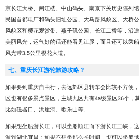
京长江大桥、阅江楼、中山码头、南京下关历史陈列
民国首都电厂和码头旧址公园、大马路风貌区、大桥
风貌区和樱花观赏带、燕子矶公园、长江二桥等，沿途
美丽风光，运气好的话还能看见江豚，而且还可以乘
风光带3.5公里樱花大道。
七、重庆长江游轮旅游攻略？
如果要到重庆自由行，去远郊区县转车会比较不方便
区也有很多景点景区，主城九区共有4a级景区36个，
比如磁器口、洪崖洞、歌乐山等。
如果想坐船游长江，可以坐船顺江而下游长江三峡，这
游到湖北宜昌；如果不想坐那么长时间，也可以坐船“