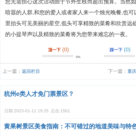
您无需担心这次活动由于节外生枝而超出预算。当然
喧嚣的人群,和您的爱人或者家人来一个烛光晚餐,也可
里抬头可见美丽的星空,低头可享精致的菜肴和欣赏远
的小提琴声以及精致的菜肴将为您带来难忘的一夜。
(0)
(0)
顶一下
踩一下
0%
上一篇：
返回栏目
下一篇：
重
轮？
杭州e类人才免门票景区？
日期:
2023-01-11 19:25
点击:
1561
黄果树景区美食指南：不可错过的地道美味与特