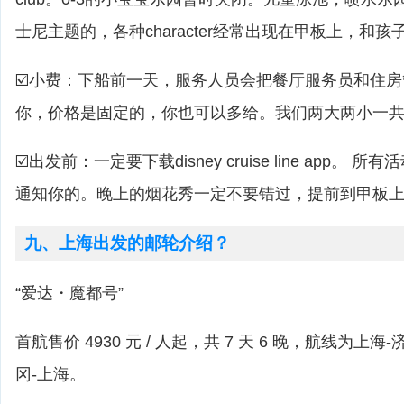
士尼主题的，各种character经常出现在甲板上，和
☑️小费：下船前一天，服务人员会把餐厅服务员和住
你，价格是固定的，你也可以多给。我们两大两小一共是
☑️出发前：一定要下载disney cruise line app。 
通知你的。晚上的烟花秀一定不要错过，提前到甲板
九、上海出发的邮轮介绍？
“爱达・魔都号”
首航售价 4930 元 / 人起，共 7 天 6 晚，航线为上
冈-上海。