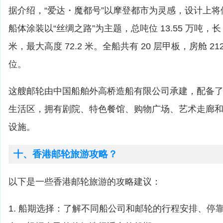
据介绍，“爱达・魔都号”以摩登都市为灵感，设计上
船体涂装以“丝绸之路”为主题，总吨位 13.55 万吨，长 32
米，最大高度 72.2 米。全船共有 20 层甲板，房舱 212
位。
这艘邮轮由中国船舶外高桥造船有限公司承建，配备了高
生活区，拥有剧院、特色餐馆、购物广场、艺术走廊
设施。
十、香港邮轮旅游攻略？
以下是一些香港邮轮旅游的攻略建议：
1. 船期选择：了解不同船公司和邮轮的行程安排、停