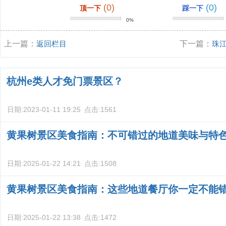
(0)
(0)
顶一下
踩一下
0%
上一篇：
返回栏目
下一篇：
珠
杭州e类人才免门票景区？
日期:
2023-01-11 19:25
点击:
1561
黄果树景区美食指南：不可错过的地道美味与特
日期:
2025-01-22 14:21
点击:
1508
黄果树景区美食指南：这些地道餐厅你一定不能
日期:
2025-01-22 13:38
点击:
1472