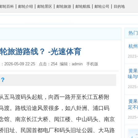
|
|
|
|
|
|
邮轮百科
邮轮介绍
邮轮景区
邮轮旅游
邮轮航线
邮轮公司
目的地
热
杭州
轮旅游路线？ -光速体育
2023-
：2026-05-09 22:25 点击：254 编辑：admin
手机版
黄果
味与
？
2025-
从五马渡码头起航，向西一路开至长江五桥附
黄果
定不
马渡。路线沿途风景很多，如八卦洲、浦口码
2025-
念馆、南京长江大桥、阅江楼、中山码头、南京
桥旧址、民国首都电厂和码头旧址公园、大马路