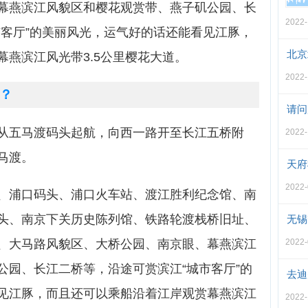
幕燕滨江风貌区和樱花观赏带、燕子矶公园、长
2022-
市客厅”的美丽风光，运气好的话还能看见江豚，
北京
燕滨江风光带3.5公里樱花大道。
2022-
？
请问
从五马渡码头起航，向西一路开至长江五桥附
2022-
马渡。
天府
2022-
、浦口码头、浦口火车站、渡江胜利纪念馆、南
头、南京下关历史陈列馆、铁路轮渡栈桥旧址、
无锡
、大马路风貌区、大桥公园、南京眼、幕燕滨江
2022-
公园、长江二桥等，沿途可赏滨江“城市客厅”的
去迪
见江豚，而且还可以乘船沿着江岸观赏幕燕滨江
2022-