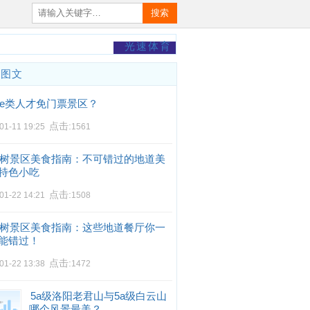
搜索
光速体育
门图文
e类人才免门票景区？
点击:
01-11 19:25
1561
树景区美食指南：不可错过的地道美
特色小吃
点击:
01-22 14:21
1508
树景区美食指南：这些地道餐厅你一
能错过！
点击:
01-22 13:38
1472
5a级洛阳老君山与5a级白云山
哪个风景最美？