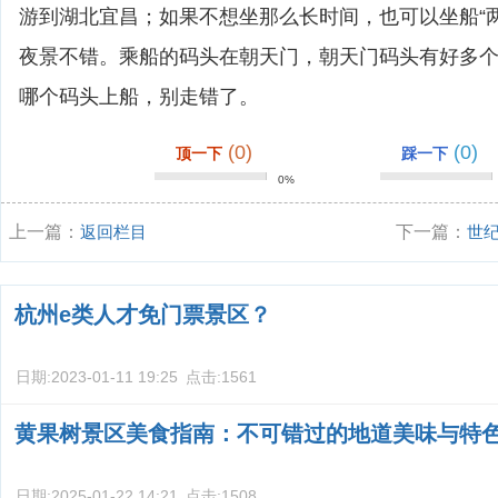
游到湖北宜昌；如果不想坐那么长时间，也可以坐船“
夜景不错。乘船的码头在朝天门，朝天门码头有好多
哪个码头上船，别走错了。
(0)
(0)
顶一下
踩一下
0%
上一篇：
返回栏目
下一篇：
世
杭州e类人才免门票景区？
日期:
2023-01-11 19:25
点击:
1561
黄果树景区美食指南：不可错过的地道美味与特
日期:
2025-01-22 14:21
点击:
1508