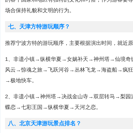
场合保持礼貌和文明的行为。
七、天津方特游玩顺序？
推荐宁波方特的游玩顺序，主要根据演出时间，就近
1、非遗小镇→纵横华夏→女娲补天→神州塔→仙境奇
风云→惊魂之旅→飞跃河谷→丛林飞龙→海盗船→疯
→极地快车。
2、非遗小镇→神州塔→决战金山寺→双层转马→梨园
蝶恋→七彩王国→纵横华夏→天河之恋。
八、北京天津游玩景点排名？