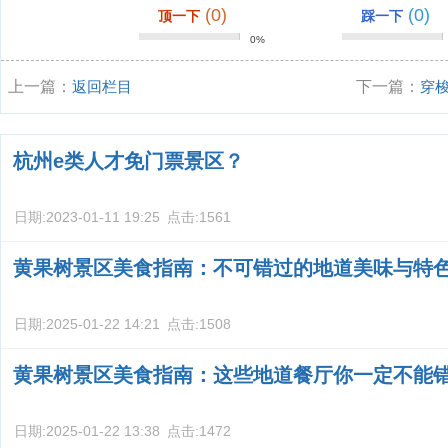
(0)
(0)
顶一下
踩一下
0%
上一篇：
返回栏目
下一篇：
穿
别？
杭州e类人才免门票景区？
日期:
2023-01-11 19:25
点击:
1561
黄果树景区美食指南：不可错过的地道美味与特
日期:
2025-01-22 14:21
点击:
1508
黄果树景区美食指南：这些地道餐厅你一定不能
日期:
2025-01-22 13:38
点击:
1472