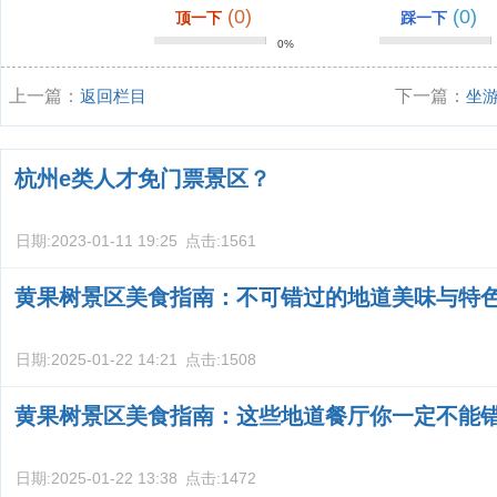
(0)
(0)
顶一下
踩一下
0%
上一篇：
返回栏目
下一篇：
坐
攻略？
杭州e类人才免门票景区？
日期:
2023-01-11 19:25
点击:
1561
黄果树景区美食指南：不可错过的地道美味与特
日期:
2025-01-22 14:21
点击:
1508
黄果树景区美食指南：这些地道餐厅你一定不能
日期:
2025-01-22 13:38
点击:
1472