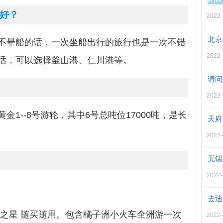
好？
2022-
北京
不晕船的话，一次坐船出行的旅行也是一次不错
2022-
话，可以选择釜山港、仁川港等。
请问
2022-
1--8号游轮，其中6号总吨位17000吨，是长
天府
2022-
无锡
2022-
去迪
洲之星 随买随用。包含橘子洲小火车全洲游一次
2022-