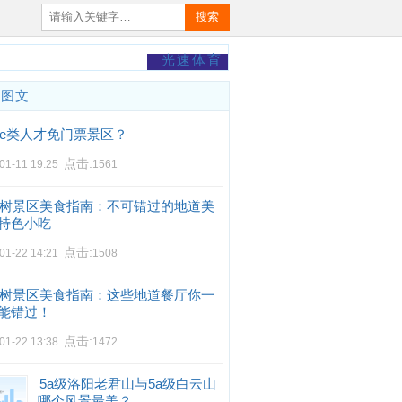
搜索
光速体育
门图文
e类人才免门票景区？
点击:
01-11 19:25
1561
树景区美食指南：不可错过的地道美
特色小吃
点击:
01-22 14:21
1508
树景区美食指南：这些地道餐厅你一
能错过！
点击:
01-22 13:38
1472
5a级洛阳老君山与5a级白云山
哪个风景最美？