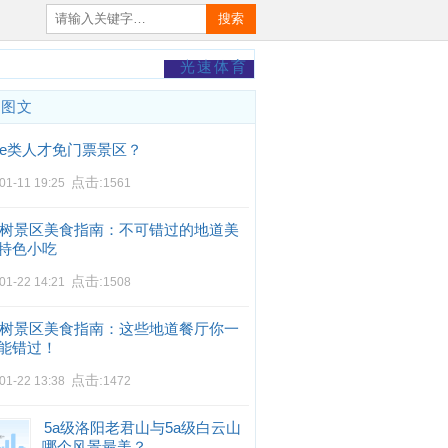
搜索
光速体育
门图文
e类人才免门票景区？
点击:
01-11 19:25
1561
树景区美食指南：不可错过的地道美
特色小吃
点击:
01-22 14:21
1508
树景区美食指南：这些地道餐厅你一
能错过！
点击:
01-22 13:38
1472
5a级洛阳老君山与5a级白云山
哪个风景最美？