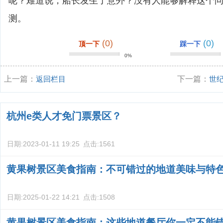
呢？难道说，船长发生了意外？没有人能够解释这个
测。
(0)
(0)
顶一下
踩一下
0%
上一篇：
返回栏目
下一篇：
世
杭州e类人才免门票景区？
日期:
2023-01-11 19:25
点击:
1561
黄果树景区美食指南：不可错过的地道美味与特
日期:
2025-01-22 14:21
点击:
1508
黄果树景区美食指南：这些地道餐厅你一定不能