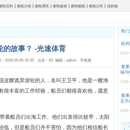
|
|
|
|
|
|
邮轮百科
邮轮介绍
邮轮景区
邮轮旅游
邮轮航线
邮轮公司
目的地
热
杭州
轮的故事？ -光速体育
2023-
间：2026-05-05 20:30 点击：63 编辑：admin
手机版
黄果
味与
现这艘诡异游轮的人，名叫王卫平，他是一艘渔
2025-
有很丰富的工作经验，船员们都很喜欢他，愿意
黄果
定不
2025-
样，带着船员们出海工作。他们出发得比较早，太阳
较低，但是船员们并不害怕，因为他们相信船长