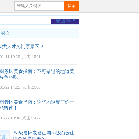
搜索
光速体育
门图文
e类人才免门票景区？
点击:
01-11 19:25
1561
树景区美食指南：不可错过的地道美
特色小吃
点击:
01-22 14:21
1508
树景区美食指南：这些地道餐厅你一
能错过！
点击:
01-22 13:38
1472
5a级洛阳老君山与5a级白云山
哪个风景最美？