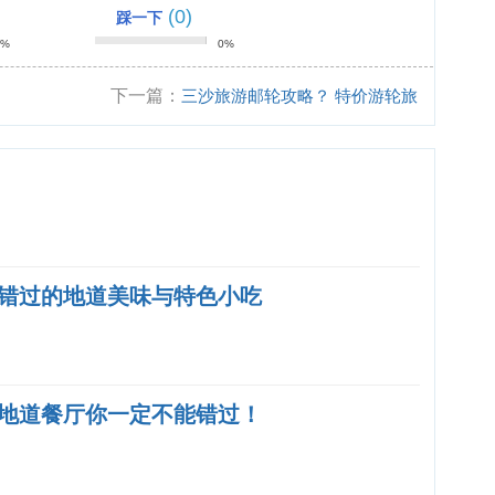
(0)
踩一下
0%
0%
下一篇：
三沙旅游邮轮攻略？ 特价游轮旅
游，邮轮什么时候订最便宜？
错过的地道美味与特色小吃
地道餐厅你一定不能错过！