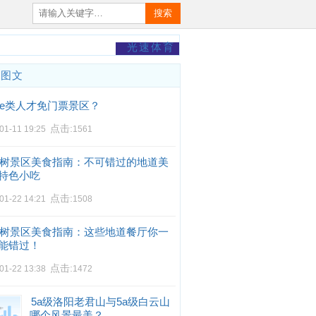
搜索
光速体育
门图文
e类人才免门票景区？
点击:
01-11 19:25
1561
树景区美食指南：不可错过的地道美
特色小吃
点击:
01-22 14:21
1508
树景区美食指南：这些地道餐厅你一
能错过！
点击:
01-22 13:38
1472
5a级洛阳老君山与5a级白云山
哪个风景最美？