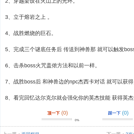
2、穿越架设在火山上的光环。
3、立于熔岩之上 。
4、战胜燃烧的巨石。
5、完成三个谜底任务后 传送到神兽那 就可以触发bos
6、击杀boss火咒盖侬方法和以前一样。
7、战胜boss后 和神兽边的npc杰西卡对话 就可以获
8、看完回忆达尔克尔就会强化你的英杰技能 获得英杰
(0)
(0)
顶一下
踩一下
0%