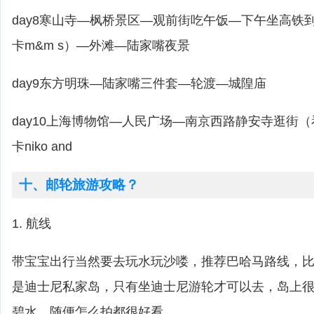
day8寒山寺—枫桥景区—观前街吃午饭—下午坐高铁
卡m&m s）—外滩—陆家嘴夜景
day9东方明珠—陆家嘴三件套—轮渡—城隍庙
day10上海博物馆—人民广场—南京西路静安寺逛街
卡niko and
十、邮轮旅游攻略？
1. 航线
带宝宝出行当然要去玩水玩沙喽，推荐巴哈马路线，比如cas
是迪士尼私家岛，只有坐迪士尼游轮才可以去，岛上
碧水，随便怎么拍都很好看。