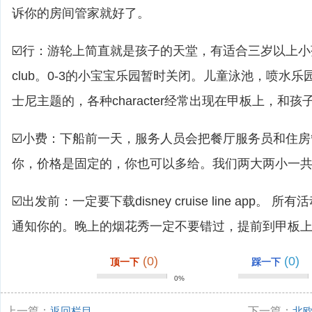
诉你的房间管家就好了。
☑️行：游轮上简直就是孩子的天堂，有适合三岁以上小孩的yout
club。0-3的小宝宝乐园暂时关闭。儿童泳池，喷水乐
士尼主题的，各种character经常出现在甲板上，和
☑️小费：下船前一天，服务人员会把餐厅服务员和住
你，价格是固定的，你也可以多给。我们两大两小一共是
☑️出发前：一定要下载disney cruise line app。 
通知你的。晚上的烟花秀一定不要错过，提前到甲板
(0)
(0)
顶一下
踩一下
0%
上一篇：
返回栏目
下一篇：
北