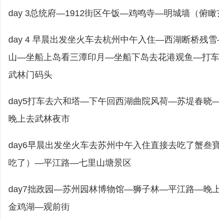
day 3总统府—1912街区午饭—鸡鸣寺—明城墙（俯
day 4 早晨出发坐火车去杭州中午入住—西湖断桥残
山—坐船上岛看三潭印月—坐船下岛去花港观鱼—打
武林门码头
day5打车去六和塔—下午回西湖曲院风荷—苏堤春晓
晚上去武林夜市
day6早晨出发坐火车去苏州中午入住直接去吃了蟹叁
吃了）—平江路—七里山塘景区
day7拙政园—苏州园林博物馆—狮子林—平江路—晚
金鸡湖—观前街