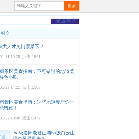
搜索
光速体育
门图文
e类人才免门票景区？
点击:
01-11 19:25
1561
树景区美食指南：不可错过的地道美
特色小吃
点击:
01-22 14:21
1508
树景区美食指南：这些地道餐厅你一
能错过！
点击:
01-22 13:38
1472
5a级洛阳老君山与5a级白云山
哪个风景最美？