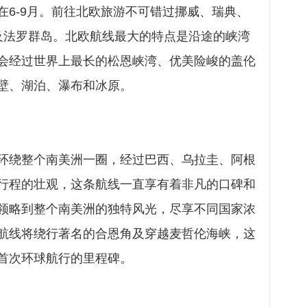
在6-9月。前往北欧旅游不可错过挪威、瑞典、
及法罗群岛。北欧航线最大的特点是沿途的峡湾
会经过世界上最长的松恩峡湾、优美险峻的盖伦
壁、湖泊、瀑布和冰原。
环绕整个南美洲一圈，经过巴西、乌拉圭、阿根
行程的壮观，这条航线一直享有着非凡的口碑和
领略到整个南美洲的独特风光，尽享不同国家浓
航线将绕行著名的合恩角及穿越麦哲伦海峡，这
首次环球航行的里程碑。