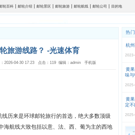
|
|
|
|
|
|
邮轮百科
邮轮介绍
邮轮景区
邮轮旅游
邮轮航线
邮轮公司
目的地
热
杭州
轮旅游线路？ -光速体育
2023-
：2026-04-30 17:23 点击：119 编辑：admin
手机版
黄果
味与
2025-
黄果
定不
2025-
海航线历来是环球邮轮旅行的首选，绝大多数顶级
中海航线大致包括以意、法、西、葡为主的西地