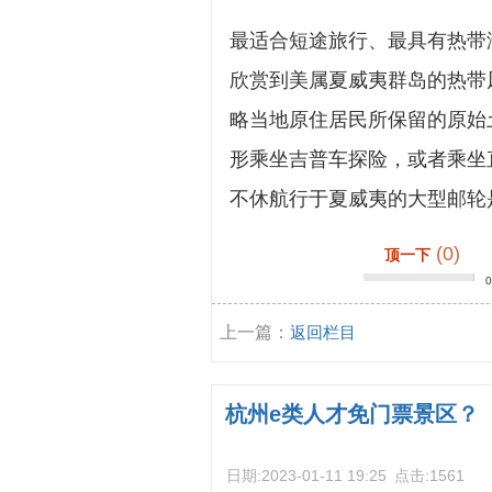
最适合短途旅行、最具有热带
欣赏到美属夏威夷群岛的热带
略当地原住居民所保留的原始
形乘坐吉普车探险，或者乘坐
不休航行于夏威夷的大型邮轮是美国之
(0)
顶一下
上一篇：
返回栏目
杭州e类人才免门票景区？
日期:
2023-01-11 19:25
点击:
1561