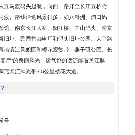
从五马渡码头起航，向西一路开至长江五桥附
马渡。路线沿途风景很多，如八卦洲、浦口码
念馆、南京长江大桥、阅江楼、中山码头、南京
桥旧址、民国首都电厂和码头旧址公园、大马路
幕燕滨江风貌区和樱花观赏带、燕子矶公园、长
市客厅”的美丽风光，运气好的话还能看见江豚，
燕滨江风光带3.5公里樱花大道。
？
漫号