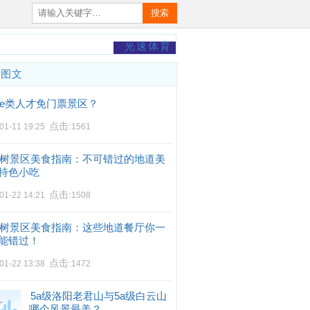
搜索
光速体育
门图文
e类人才免门票景区？
点击:
01-11 19:25
1561
树景区美食指南：不可错过的地道美
特色小吃
点击:
01-22 14:21
1508
树景区美食指南：这些地道餐厅你一
能错过！
点击:
01-22 13:38
1472
5a级洛阳老君山与5a级白云山
哪个风景最美？