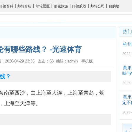
|
|
|
|
|
|
邮轮百科
邮轮介绍
邮轮景区
邮轮旅游
邮轮航线
邮轮公司
目的地
热
杭州
有哪些路线？ -光速体育
2023-
间：2026-04-29 23:35 点击：68 编辑：admin
手机版
黄果
味与
线？
2025-
海南至西沙，由上海至大连，上海至青岛，烟
黄果
定不
，上海至天津等。
2025-