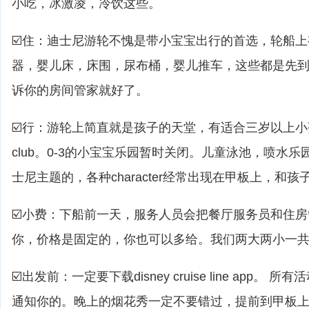
小吃，冰激凌，冷饮这些。
☑️住：迪士尼游轮不愧是带小宝宝出行的首选，轮船
器，婴儿床，床围，尿布桶，婴儿推车，这些都是先
诉你的房间管家就好了。
☑️行：游轮上简直就是孩子的天堂，有适合三岁以上小孩的yout
club。0-3的小宝宝乐园暂时关闭。儿童泳池，喷水乐
士尼主题的，各种character经常出现在甲板上，和
☑️小费：下船前一天，服务人员会把餐厅服务员和住
你，价格是固定的，你也可以多给。我们两大两小一共是
☑️出发前：一定要下载disney cruise line app。 
通知你的。晚上的烟花秀一定不要错过，提前到甲板