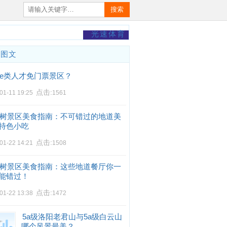
搜索
光速体育
门图文
e类人才免门票景区？
点击:
01-11 19:25
1561
树景区美食指南：不可错过的地道美
特色小吃
点击:
01-22 14:21
1508
树景区美食指南：这些地道餐厅你一
能错过！
点击:
01-22 13:38
1472
5a级洛阳老君山与5a级白云山
哪个风景最美？