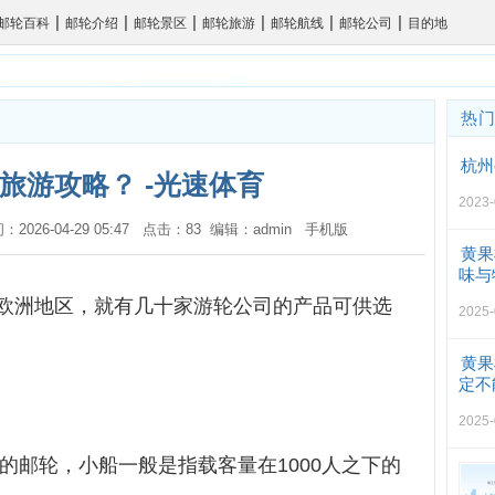
|
|
|
|
|
|
邮轮百科
邮轮介绍
邮轮景区
邮轮旅游
邮轮航线
邮轮公司
目的地
热
杭州
旅游攻略？ -光速体育
2023-
间：2026-04-29 05:47 点击：83 编辑：admin
手机版
黄果
味与
欧洲地区，就有几十家游轮公司的产品可供选
2025-
黄果
定不
2025-
上的邮轮，小船一般是指载客量在1000人之下的