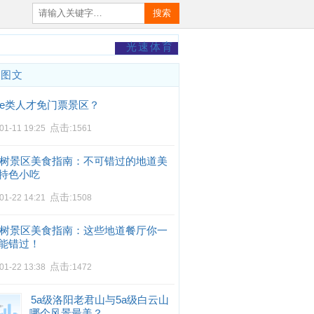
搜索
光速体育
门图文
e类人才免门票景区？
点击:
01-11 19:25
1561
树景区美食指南：不可错过的地道美
特色小吃
点击:
01-22 14:21
1508
树景区美食指南：这些地道餐厅你一
能错过！
点击:
01-22 13:38
1472
5a级洛阳老君山与5a级白云山
哪个风景最美？