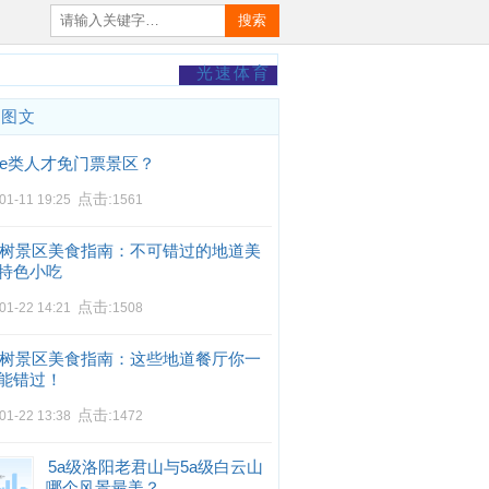
搜索
光速体育
门图文
e类人才免门票景区？
点击:
01-11 19:25
1561
树景区美食指南：不可错过的地道美
特色小吃
点击:
01-22 14:21
1508
树景区美食指南：这些地道餐厅你一
能错过！
点击:
01-22 13:38
1472
5a级洛阳老君山与5a级白云山
哪个风景最美？