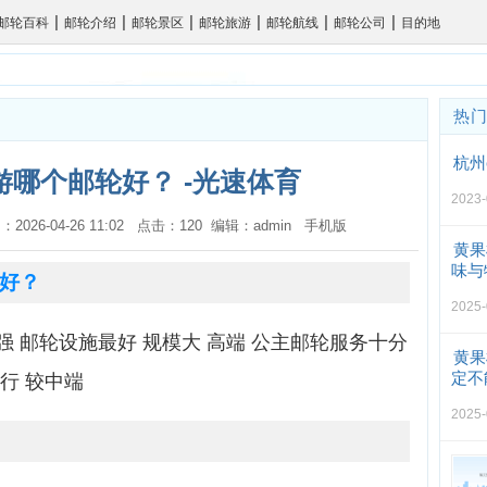
|
|
|
|
|
|
邮轮百科
邮轮介绍
邮轮景区
邮轮旅游
邮轮航线
邮轮公司
目的地
热
杭州
哪个邮轮好？ -光速体育
2023-
：2026-04-26 11:02 点击：120 编辑：admin
手机版
黄果
味与
好？
2025-
 邮轮设施最好 规模大 高端 公主邮轮服务十分
黄果
定不
行 较中端
2025-