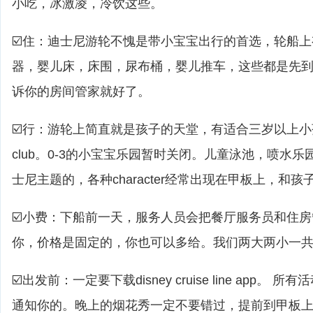
小吃，冰激凌，冷饮这些。
☑️住：迪士尼游轮不愧是带小宝宝出行的首选，轮船
器，婴儿床，床围，尿布桶，婴儿推车，这些都是先
诉你的房间管家就好了。
☑️行：游轮上简直就是孩子的天堂，有适合三岁以上小孩的yout
club。0-3的小宝宝乐园暂时关闭。儿童泳池，喷水乐
士尼主题的，各种character经常出现在甲板上，和
☑️小费：下船前一天，服务人员会把餐厅服务员和住
你，价格是固定的，你也可以多给。我们两大两小一共是
☑️出发前：一定要下载disney cruise line app。 
通知你的。晚上的烟花秀一定不要错过，提前到甲板