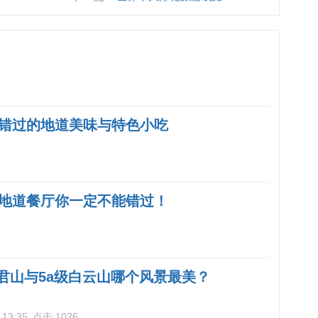
错过的地道美味与特色小吃
地道餐厅你一定不能错过！
老君山与5a级白云山哪个风景最美？
 13:35
点击:
1026