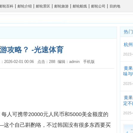
|
|
|
|
|
|
邮轮百科
邮轮介绍
邮轮景区
邮轮旅游
邮轮航线
邮轮公司
目的地
热
杭州
游攻略？ -光速体育
2023-
：2026-02-01 00:06 点击：288 编辑：admin
手机版
黄果
味与
2025-
黄果
定不
2025-
人可携带20000元人民币和5000美金额度的
—这个自己斟酌咯，不过韩国没有很多东西要买