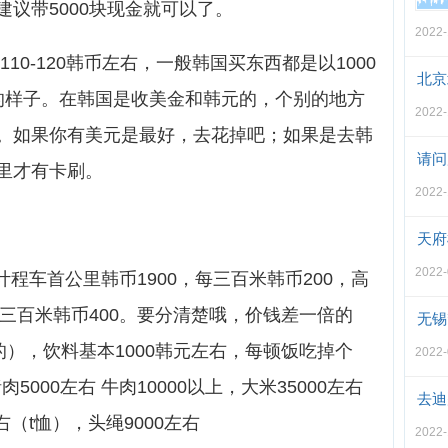
议带5000块现金就可以了。
2022-
110-120韩币左右，一般韩国买东西都是以1000
北京
的样子。在韩国是收美金和韩元的，个别的地方
2022-
。如果你有美元是最好，去花掉吧；如果是去韩
请问
里才有卡刷。
2022-
天府
2022-
计程车首公里韩币1900，每三百米韩币200，高
每三百米韩币400。要分清楚哦，价钱差一倍的
无锡
的），饮料基本1000韩元左右，每顿饭吃掉个
2022-
5000左右 牛肉10000以上，大米35000左右
去迪
右（t恤），头绳9000左右
2022-