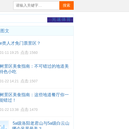
搜索
光速体育
门图文
e类人才免门票景区？
点击:
01-11 19:25
1560
树景区美食指南：不可错过的地道美
特色小吃
点击:
01-22 14:21
1507
树景区美食指南：这些地道餐厅你一
能错过！
点击:
01-22 13:38
1470
5a级洛阳老君山与5a级白云山
哪个风景最美？