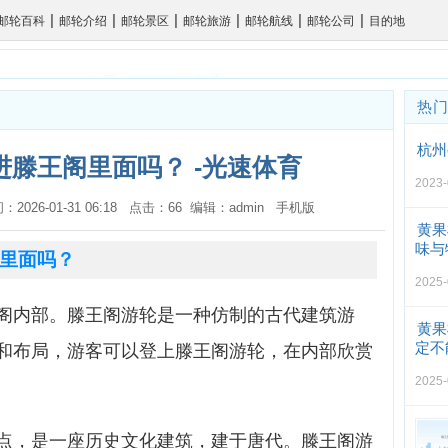
|
|
|
|
|
|
邮轮百科
邮轮介绍
邮轮景区
邮轮旅游
邮轮航线
邮轮公司
目的地
热
杭州
滕王阁里面吗？ -光速体育
2023-
间：2026-01-31 06:18 点击：66 编辑：admin
手机版
黄果
味与
里面吗？
2025-
阁内部。滕王阁游轮是一种仿制的古代建筑游
黄果
定不
和布局，游客可以登上滕王阁游轮，在内部欣赏
2025-
点，是一座历史文化建筑，建于唐代。滕王阁游