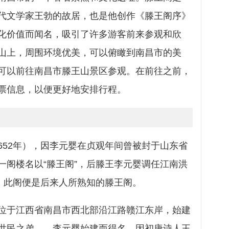
代文学家王勃的故居，也是他创作《滕王阁序》
化价值而闻名，吸引了许多游客前来参观和欣
山上，周围环境优美，可以俯瞰到南昌市的美
可以前往南昌市滕王山景区参观。在前往之前，
票信息，以便更好地安排行程。
652年），因李元婴在贞观年间曾被封于山东省
一阁楼名以“滕王阁”，后滕王李元婴调任江南洪
”，此阁便是后来人所熟知的滕王阁。
位于江西省南昌市西北部沿江路赣江东岸，始建
世民之弟——李元婴始建而得名，因初唐诗人王