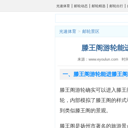
|
|
|
|
光速体育
邮轮动态
邮轮精选
邮轮出行
光速体育
>
邮轮景区
滕王阁游轮能进
来源：www.eyoulun.com 时
一、滕王阁游轮能进滕王阁
滕王阁游轮确实可以进入滕王
轮，内部模拟了滕王阁的样式
到类似滕王阁的景观。
滕王阁是扬州市著名的旅游景