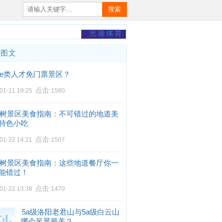
搜索
光速体育
门图文
e类人才免门票景区？
点击:
01-11 19:25
1560
树景区美食指南：不可错过的地道美
特色小吃
点击:
01-22 14:21
1507
树景区美食指南：这些地道餐厅你一
能错过！
点击:
01-22 13:38
1470
5a级洛阳老君山与5a级白云山
哪个风景最美？