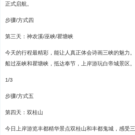
正式启航。
步骤/方式四
第三天：神农溪/巫峡/瞿塘峡
今天的行程最精彩，能让人真正体会诗画三峡的魅力
船过巫峡和瞿塘峡，抵达奉节，上岸游玩白帝城景区
1/3
步骤/方式五
第四天：双桂山
今日上岸游览丰都精华景点双桂山和丰都鬼城，感受