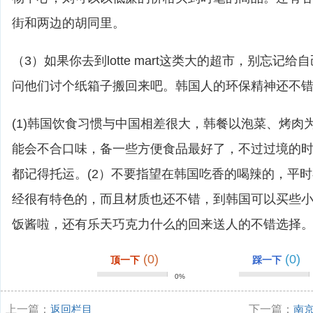
街和两边的胡同里。
（3）如果你去到lotte mart这类大的超市，别忘记
问他们讨个纸箱子搬回来吧。韩国人的环保精神还不错
(1)韩国饮食习惯与中国相差很大，韩餐以泡菜、烤肉
能会不合口味，备一些方便食品最好了，不过过境的
都记得托运。(2）不要指望在韩国吃香的喝辣的，平
经很有特色的，而且材质也还不错，到韩国可以买些
饭酱啦，还有乐天巧克力什么的回来送人的不错选择
(0)
(0)
顶一下
踩一下
0%
上一篇：
返回栏目
下一篇：
南