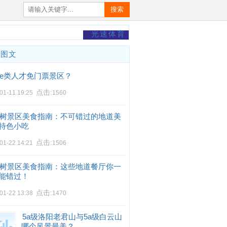
搜索
光速体育
门图文
e类人才免门票景区？
点击:
01-11 19:25
1560
树景区美食指南：不可错过的地道美
特色小吃
点击:
01-22 14:21
1506
树景区美食指南：这些地道餐厅你一
能错过！
点击:
01-22 13:38
1470
5a级洛阳老君山与5a级白云山
哪个风景最美？